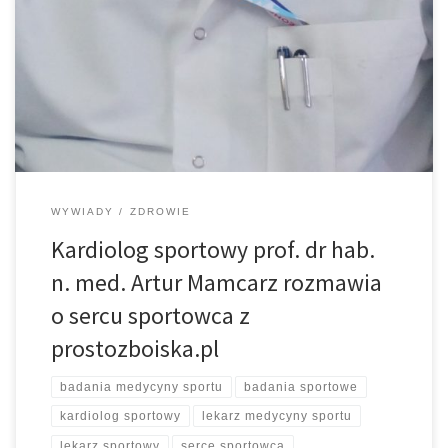
WUM, doktor habilitowany nauk medycznych w rozmowie
z prostozboiska.pl Czym dokładnie zajmuje się kardiolog
sportowy? W praktyce kardiolog sportowy zajmuje się oceną
ryzyka związanego z uprawianiem sportu – ryzyka
kardiologicznego a trochę szerzej, zajmuje się wpływem
ciężkiego […]
WYWIADY
ZDROWIE
Kardiolog sportowy prof. dr hab.
n. med. Artur Mamcarz rozmawia
o sercu sportowca z
prostozboiska.pl
badania medycyny sportu
badania sportowe
kardiolog sportowy
lekarz medycyny sportu
lekarz sportowy
serce sportowca