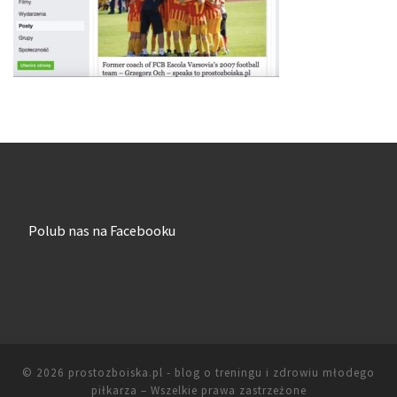
Polub nas na Facebooku
© 2026
prostozboiska.pl - blog o treningu i zdrowiu młodego
piłkarza
– Wszelkie prawa zastrzeżone