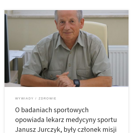
Proszę opowiedzieć kilka słów o sobie. Jestem specjalistą chorób
dzieci, chorób płuc, alergologiem, specjalistą medycyny
sportowej. Aktualnie zajmuję się medycyną sportową i alergologią.
2. Czym dokładnie zajmuje się lekarz medycyny sportu? Lekarz
medycyny sportu zajmuje się przede wszystkim opieką medyczną
nad sportowcami oraz kwalifikacją […]
WYWIADY
ZDROWIE
O badaniach sportowych
opowiada lekarz medycyny sportu
Janusz Jurczyk, były członek misji