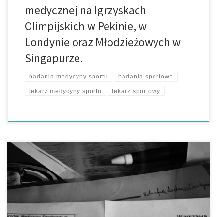
medycznej na Igrzyskach
Olimpijskich w Pekinie, w
Londynie oraz Młodzieżowych w
Singapurze.
badania medycyny sportu
badania sportowe
lekarz medycyny sportu
lekarz sportowy
Obowiązek wykonywania badań pod kątem zdolności do
uprawiania sportu zostało uregulowane Rozporządzeniem
Ministra Zdrowia Niestety podejście do badań sportowych często
traktowane jest jako zło konieczne a świadczenia w tym zakresie
często nie są wykonywane zgodnie z zaleceniami, czyli