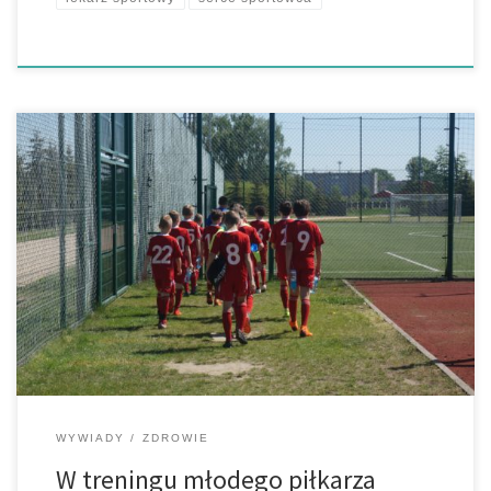
Najważniejszą cechą człowieka jest wydolność. Gry zespołowe
wymagają dobrej podstawy motorycznej, koordynacyjnej. Na
początku wydolność nie jest tak ważna. Ona się wykształca w
sposób naturalny poprzez proces treningowy. Ktoś kto ma
trudności motoryczne i zahamowania motoryczne nie będzie
dobrym piłkarzem ani koszykarzem, siatkarzem czy piłkarzem […]
WYWIADY
ZDROWIE
W treningu młodego piłkarza