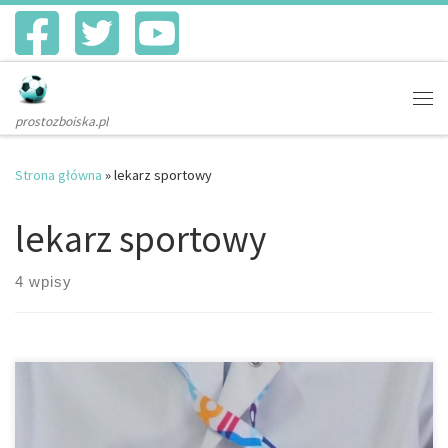
Skip to content
Me
prostozboiska.pl
Strona główna
»
lekarz sportowy
lekarz sportowy
4 wpisy
Kardiolog sportowy – Artur Mamcarz – profesor nadzwyczajny