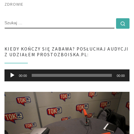
ZDROWIE
SZUKAJ
Szu
KIEDY KOŃCZY SIĘ ZABAWA? POSŁUCHAJ AUDYCJI
Z UDZIAŁEM PROSTOZBOISKA.PL:
Odtwarzacz
00:00
00:00
plików
dźwiękowych